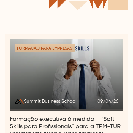
Close
FORMAÇÃO PARA EMPRESAS
Summit Business School
09/04/26
Centro de preferências
Close
de privacidade
Formação executiva à medida – “Soft
Esta ferramenta ajuda a gerir o
consentimento para tecnologias de
terceiros que recolhem e tratam dados
Skills para Profissionais” para a TPM-TUR
pessoais.