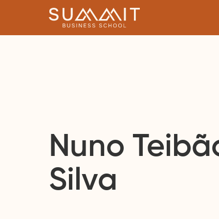
Summit
Business
School
Nuno Teibã
Silva