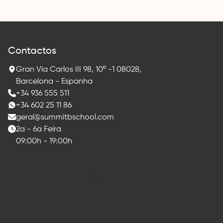
Contactos
Gran Via Carlos III 98, 10º -1 08028,
Barcelona - Espanha
+34 936 555 511
+34 602 25 11 86
geral@summitbschool.com
2a - 6a Feira
09:00h - 19:00h