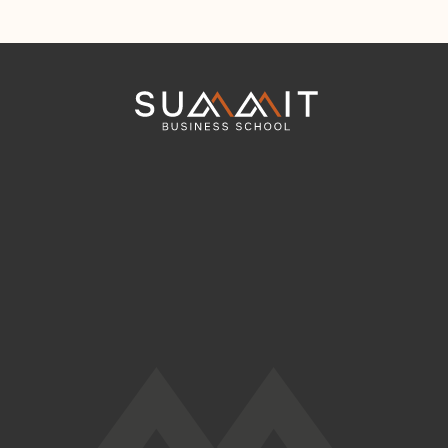
Summit
Business
School