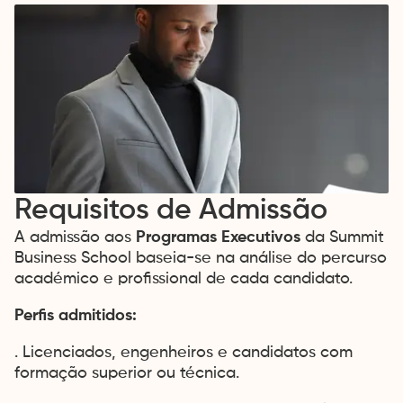
Requisitos de Admissão
A admissão aos
Programas Executivos
da Summit
Business School baseia-se na análise do percurso
académico e profissional de cada candidato.
Centro de preferências
Close
de privacidade
Perfis admitidos:
Esta ferramenta ajuda a gerir o
consentimento para tecnologias de
terceiros que recolhem e tratam dados
. Licenciados, engenheiros e candidatos com
pessoais.
formação superior ou técnica.
Sempre ativos
Necessários
(2)