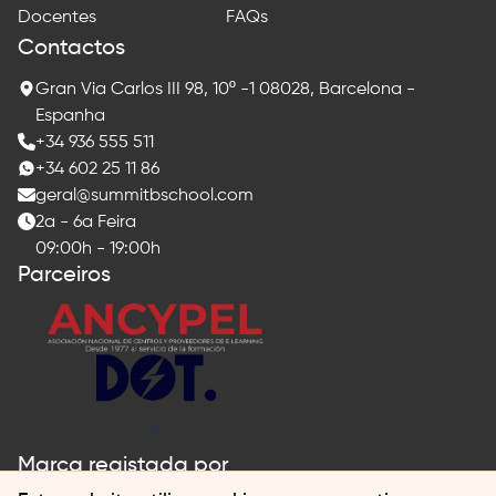
Docentes
FAQs
Contactos
Gran Via Carlos III 98, 10º -1 08028, Barcelona -
Espanha
+34 936 555 511
+34 602 25 11 86
geral@summitbschool.com
2a - 6a Feira
09:00h - 19:00h
Parceiros
Marca registada por