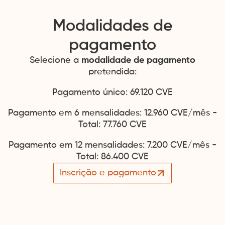
Tipo
Terceiro
Armazenamento
Cookie
__hstc
IDE
Anfitrião
.hubspot.com
Duração
6 meses
Tipo
Terceiro
Armazenamento
Cookie
Modalidades de
Anfitrião
.doubleclick.net
Duração
1 ano
Tipo
Terceiro
Armazenamento
Cookie
VISITOR_INFO1_LIVE
pagamento
Anfitrião
.youtube.com
Duração
6 meses
Tipo
Terceiro
Armazenamento
Cookie
Selecione a
modalidade de pagamento
YSC
Anfitrião
.youtube.com
Duração
Sessão
pretendida:
Tipo
Terceiro
Armazenamento
Cookie
Pagamento único: 69.120 CVE
Pagamento em 6 mensalidades: 12.960 CVE/mês -
Total: 77.760 CVE
Pagamento em 12 mensalidades: 7.200 CVE/mês -
Total: 86.400 CVE
Inscrição e pagamento