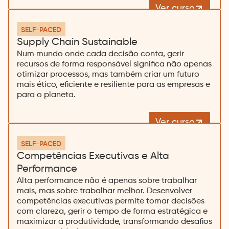
__hssc
Marketing
Ver curso
Anfitrião
.hubspot.com
_fbp
Duração
30 minutos
Tipo
Terceiro
Armazenamento
Cookie
Anfitrião
.facebook.com
Duração
90 dias
SELF-PACED
Tipo
Terceiro
Armazenamento
Cookie
__hssrc
fr
Supply Chain Sustainable
Anfitrião
.hubspot.com
Duração
Sessão
Tipo
Terceiro
Armazenamento
Cookie
Anfitrião
.facebook.com
Duração
3 meses
Num mundo onde cada decisão conta, gerir
Tipo
Terceiro
Armazenamento
Cookie
__hstc
recursos de forma responsável significa não apenas
IDE
Anfitrião
.hubspot.com
Duração
6 meses
Tipo
Terceiro
Armazenamento
Cookie
Anfitrião
.doubleclick.net
Duração
1 ano
otimizar processos, mas também criar um futuro
Tipo
Terceiro
Armazenamento
Cookie
mais ético, eficiente e resiliente para as empresas e
VISITOR_INFO1_LIVE
para o planeta.
Anfitrião
.youtube.com
Duração
6 meses
Tipo
Terceiro
Armazenamento
Cookie
YSC
Anfitrião
.youtube.com
Duração
Sessão
Ver curso
Tipo
Terceiro
Armazenamento
Cookie
SELF-PACED
Competências Executivas e Alta
Performance
Alta performance não é apenas sobre trabalhar
mais, mas sobre trabalhar melhor. Desenvolver
competências executivas permite tomar decisões
com clareza, gerir o tempo de forma estratégica e
maximizar a produtividade, transformando desafios