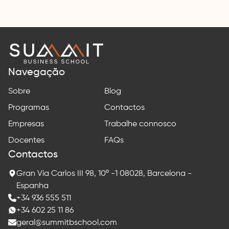
Summit
Business
School
Navegação
Sobre
Blog
Programas
Contactos
Empresas
Trabalhe connosco
Docentes
FAQs
Contactos
Gran Via Carlos III 98, 10º -1 08028, Barcelona -
Espanha
+34 936 555 511
+34 602 25 11 86
geral@summitbschool.com