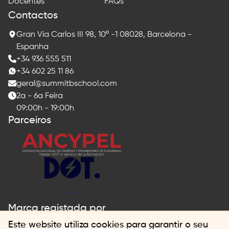
Docentes
FAQs
Contactos
Gran Via Carlos III 98, 10º -1 08028, Barcelona -
Espanha
+34 936 555 511
+34 602 25 11 86
geral@summitbschool.com
2a - 6a Feira
09:00h - 19:00h
Parceiros
Marca registada por
Este website utiliza cookies para garantir o seu