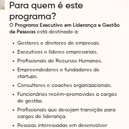
Para quem é este
programa?
O
Programa
Executivo em Liderança e Gestão
de Pessoas
está destinado a:
Gestores e diretores de empresas.
Executivos e líderes empresariais.
Profissionais de Recursos Humanos.
Empreendedores e fundadores de
startups.
Consultores e coaches organizacionais.
Centro de preferências
Close
Funcionários recém-promovidos a cargos
de privacidade
de gestão.
Esta ferramenta ajuda a gerir o
consentimento para tecnologias de
terceiros que recolhem e tratam dados
Profissionais que desejam transição para
pessoais.
cargos de liderança.
Pessoas interessadas em desenvolver
Sempre ativos
Necessários
(2)
Os cookies necessários